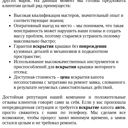
других марок. На данный момент мы готовы предложить
клиентам целый ряд преимуществ:
Высокая квалификация мастеров, значительный опыт и
соответствующие знания;
Оперативный выезд на место – мы понимаем, что такая
неисправность может нарушить ваши планы и создать
массу проблем, поэтому стараемся устранить поломку
максимально быстро;
Гарантия
вскрытия
крышки без
повреждения
кузовных деталей и механизмов в подкапотном
пространстве;
Использование высококачественных инструментов и
приспособлений для
вскрытия
крышки моторного
отсека;
Доступная стоимость –
цена
вскрытия капота
несопоставима с затратами на ремонт замка, сломанного
в результате неумелых самостоятельных действий.
Достойная репутация нашей компании и положительные
отзывы клиентов говорят сами за себя. Если у вас произошла
непредвиденная ситуация и требуется
вскрытие
капота
авто
,
просто свяжитесь с нами по телефону. Мы сделаем все
возможное, чтобы процесс занял минимум времени, а замок
остался целым и не требовал ремонта.